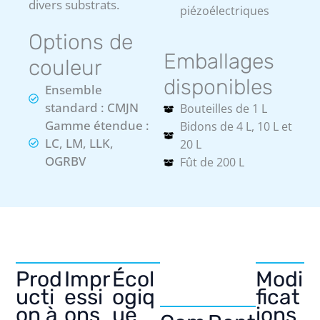
divers substrats.
piézoélectriques
Options de
Emballages
couleur
disponibles
Ensemble
standard : CMJN
Bouteilles de 1 L
Gamme étendue :
Bidons de 4 L, 10 L et
LC, LM, LLK,
20 L
OGRBV
Fût de 200 L
Prod
Impr
Écol
Modi
ucti
essi
ogiq
ficat
on à
ons
ue
ions