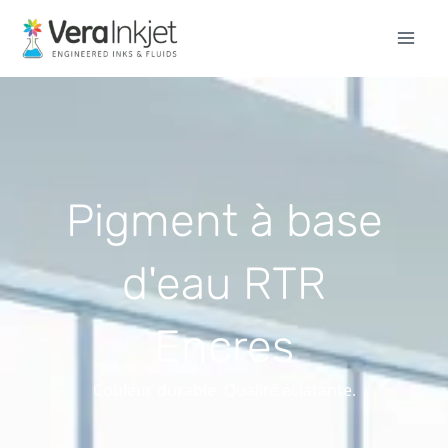
Aller
au
contenu
Pigment à base
d'eau RTR
Encres
Couleur durable. Qualité éclatante.